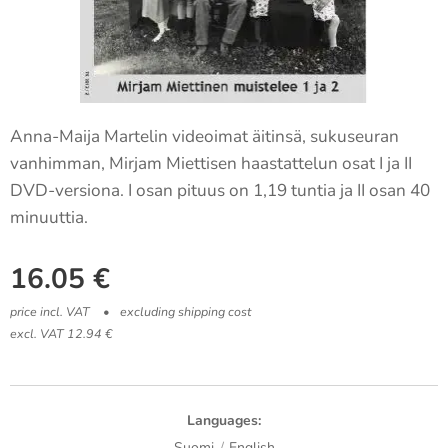
Anna-Maija Martelin videoimat äitinsä, sukuseuran
vanhimman, Mirjam Miettisen haastattelun osat I ja II
DVD-versiona. I osan pituus on 1,19 tuntia ja II osan 40
minuuttia.
16.05
€
price incl. VAT
excluding shipping cost
excl. VAT 12.94 €
Languages
Suomi
English