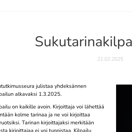
Sukutarinakilp
21.02.2025
utkimusseura julistaa yhdeksännen
pailun alkavaksi 1.3.2025.
ailu on kaikille avoin. Kirjoittaja voi lähettää
ntään kolme tarinaa ja ne voi kirjoittaa
uotsiksi. Tarinan kirjoittajaksi merkitään
sta kirjoittajaa ei voi tunnistaa. Kilpailu