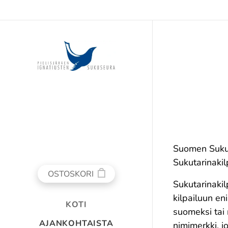
Suomen Sukut
Sukutarinakil
OSTOSKORI
Sukutarinakilp
kilpailuun eni
KOTI
suomeksi tai r
AJANKOHTAISTA
nimimerkki, jo