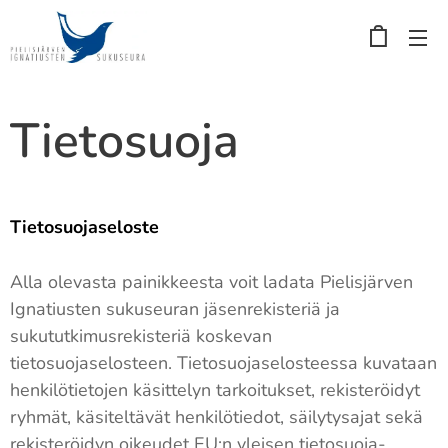
Tietosuoja
Tietosuojaseloste
Alla olevasta painikkeesta voit ladata Pielisjärven
Ignatiusten sukuseuran jäsenrekisteriä ja
sukututkimusrekisteriä koskevan
tietosuojaselosteen. Tietosuojaselosteessa kuvataan
henkilötietojen käsittelyn tarkoitukset, rekisteröidyt
ryhmät, käsiteltävät henkilötiedot, säilytysajat sekä
rekisteröidyn oikeudet EU:n yleisen tietosuoja-